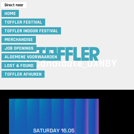
Direct naar
HOME
TOFFLER FESTIVAL
TOFFLER INDOOR FESTIVAL
MERCHANDISE
Toffler
JOB OPENINGS
Rotterdam
ALGEMENE VOORWAARDEN
1x1_Candidate_DXNBY
LOST & FOUND
TOFFLER AFHUREN